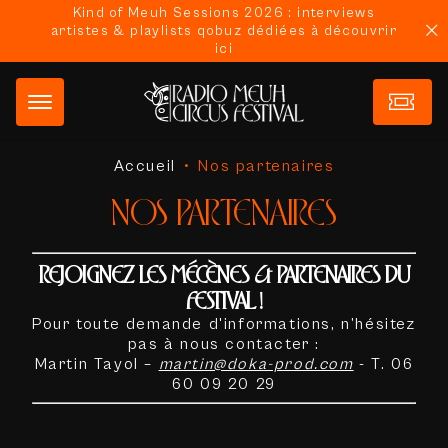
Kind of Meuh Sessions 2026 : interviews
artistes & playlists qobuz dédiées à découvrir
ici
Accueil
•
Nos partenaires
NOS PARTENAIRES
REJOIGNEZ LES MÉCÈNES & PARTENAIRES DU
FESTIVAL !
Pour toute demande d'informations, n’hésitez
pas à nous contacter :
Martin Tayol –
martin@doka-prod.com
- T. 06
60 09 20 29