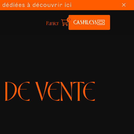
 dédiées à découvrir ici
0
CASHLESS
Panier
 DE VENTE