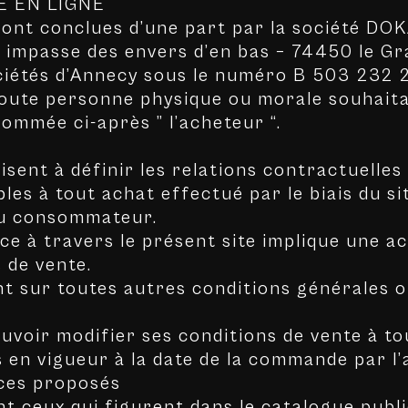
E EN LIGNE
sont conclues d’une part par la société DO
94 impasse des envers d’en bas – 74450 le 
ciétés d’Annecy sous le numéro B 503 232
toute personne physique ou morale souhaita
nommée ci-après ” l’acheteur “.
isent à définir les relations contractuell
ables à tout achat effectué par le biais du
ou consommateur.
vice à travers le présent site implique une 
 de vente.
t sur toutes autres conditions générales 
voir modifier ses conditions de vente à to
s en vigueur à la date de la commande par l’
ices proposés
nt ceux qui figurent dans le catalogue publ